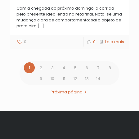
Com a chegada do próximo domingo, a corrida
pelo presente ideal entra na reta final. Nota-se uma
mudança clara de comportamento: sai o objeto de
prateleira
[…]
0
0
Leia mais
1
2
3
4
5
6
7
8
9
10
11
12
13
14
Próxima página