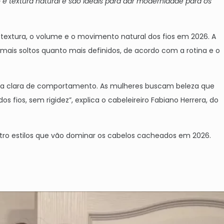
e textura natural e são ideais para dar modernidade para os
textura, o volume e o movimento natural dos fios em 2026. A
ais soltos quanto mais definidos, de acordo com a rotina e o
ça clara de comportamento. As mulheres buscam beleza que
 fios, sem rigidez”, explica o cabeleireiro Fabiano Herrera, do
tro estilos que vão dominar os cabelos cacheados em 2026.