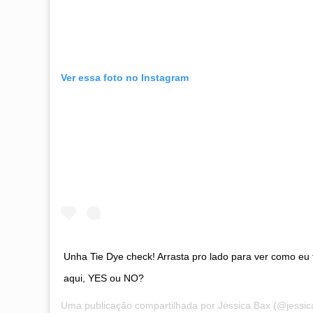
Ver essa foto no Instagram
Unha Tie Dye check! Arrasta pro lado para ver como eu 
aqui, YES ou NO?
Uma publicação compartilhada por
Jéssica Bax
(@jessi