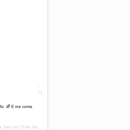
fiz. 🌈 E me conta
ca_bax) em
19 de Jul, 2020 às 5:04 PDT