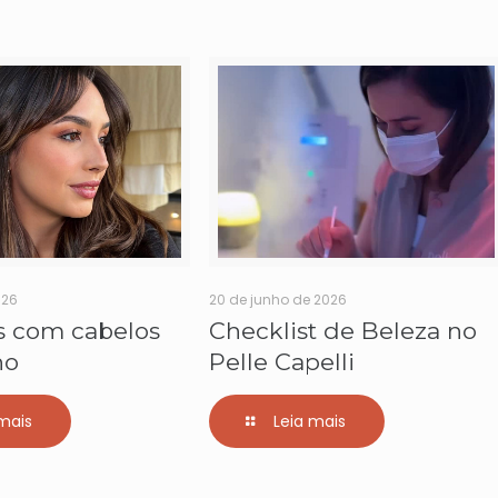
026
20 de junho de 2026
s com cabelos
Checklist de Beleza no
no
Pelle Capelli
mais
Leia mais