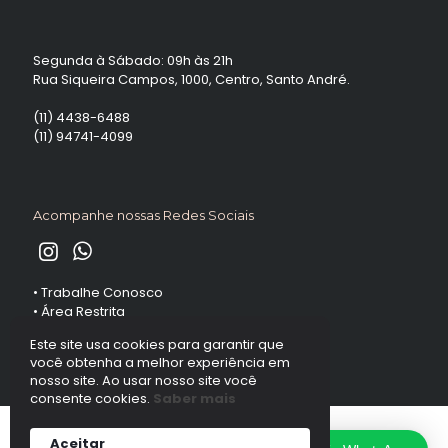
Segunda à Sábado: 09h às 21h
Rua Siqueira Campos, 1000, Centro, Santo André.
(11) 4438-6488
(11) 94741-4099
Acompanhe nossas Redes Sociais
•
Trabalhe Conosco
•
Área Restrita
Este site usa cookies para garantir que
você obtenha a melhor experiência em
nosso site. Ao usar nosso site você
consente cookies.
Saber mais
Aceitar
Desenvolvido pela
agência de publicidade
Mark Design